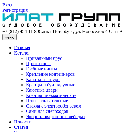
Вход
Регистрация
+7 (812) 454-11-80
Санкт-Петербург, ул. Новосёлов 49 лит А
меню
Главная
Каталог
Привальный брус
Протекторы
Гребные винты
Крепление контейнеров
Канаты и шнуры
Кранцы и буи надувные
Каютные двери
Кранцы пневматические
Плоты спасательные
Стекла с электрообогревом
Сани для снегоходов
Якорно-швартовные лебедки
Новости
Статьи