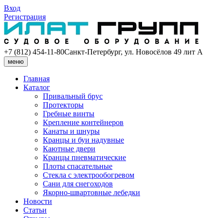
Вход
Регистрация
+7 (812) 454-11-80
Санкт-Петербург, ул. Новосёлов 49 лит А
меню
Главная
Каталог
Привальный брус
Протекторы
Гребные винты
Крепление контейнеров
Канаты и шнуры
Кранцы и буи надувные
Каютные двери
Кранцы пневматические
Плоты спасательные
Стекла с электрообогревом
Сани для снегоходов
Якорно-швартовные лебедки
Новости
Статьи