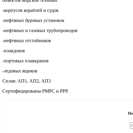
объектов морской техники:
-корпусов кораблей и судов
-нефтяных буровых установок
-нефтяных и газовых трубопроводов
-нефтяных отстойников
-плавдоков
-портовых плавкранов
-ледовых ящиков
Сплав: АП1, АП2, АП3
Сертифицированы РМРС и РРР.
По