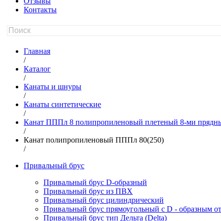
Отзывы
Контакты
Главная
/
Каталог
/
Канаты и шнуры
/
Канаты синтетические
/
Канат ПППл 8 полипропиленовый плетеный 8-ми прядн
/
Канат полипропиленовый ПППл 80(250)
/
Привальный брус
Привальный брус D-образный
Привальный брус из ПВХ
Привальный брус цилиндрический
Привальный брус прямоугольный с D - образным о
Привальный брус тип Дельта (Delta)