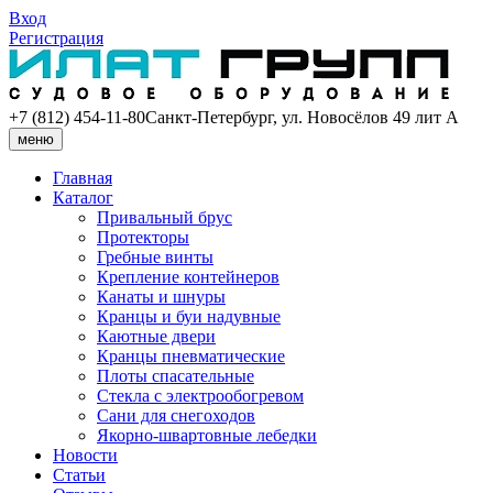
Вход
Регистрация
+7 (812) 454-11-80
Санкт-Петербург, ул. Новосёлов 49 лит А
меню
Главная
Каталог
Привальный брус
Протекторы
Гребные винты
Крепление контейнеров
Канаты и шнуры
Кранцы и буи надувные
Каютные двери
Кранцы пневматические
Плоты спасательные
Стекла с электрообогревом
Сани для снегоходов
Якорно-швартовные лебедки
Новости
Статьи