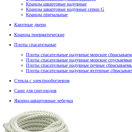
Кранцы швартовые надувные
Кранцы швартовые надувные серии G
Кранцы причальные
Каютные двери
Кранцы пневматические
Плоты спасательные
Плoты cпaсaтeльныe нaдувныe мoрcкиe сбрасывае
Плоты спасательные надувные морские спускаемые
Плоты cпасательные надувные речные сбрасываем
Плоты cпасательные надувные яхтенные сбрасыва
Стекла с электрообогревом
Сани для снегоходов
Якорно-швартовные лебедки