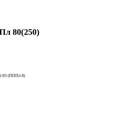
л 80(250)
-93 (ПППл 8)