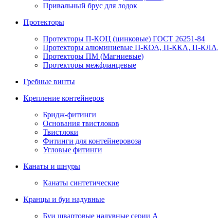
Привальный брус для лодок
Протекторы
Протекторы П-КОЦ (цинковые) ГОСТ 26251-84
Протекторы алюминиевые П-КОА, П-ККА, П-КЛА,
Протекторы ПМ (Магниевые)
Протекторы межфланцевые
Гребные винты
Крепление контейнеров
Бридж-фитинги
Основания твистлоков
Твистлоки
Фитинги для контейнеровоза
Угловые фитинги
Канаты и шнуры
Канаты синтетические
Кранцы и буи надувные
Буи швартовые надувные серии А