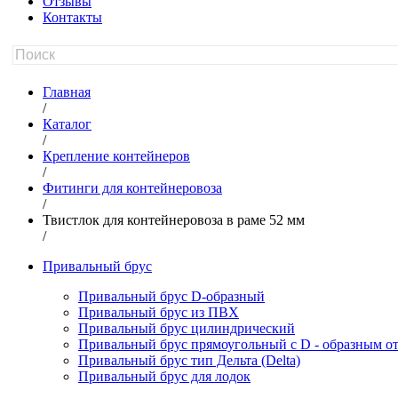
Отзывы
Контакты
Главная
/
Каталог
/
Крепление контейнеров
/
Фитинги для контейнеровоза
/
Твистлок для контейнеровоза в раме 52 мм
/
Привальный брус
Привальный брус D-образный
Привальный брус из ПВХ
Привальный брус цилиндрический
Привальный брус прямоугольный с D - образным о
Привальный брус тип Дельта (Delta)
Привальный брус для лодок