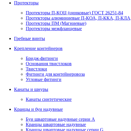
Протекторы
Протекторы П-КОЦ (цинковые) ГОСТ 26251-84
Протекторы алюминиевые П-КОА, П-ККА, П-КЛА,
Протекторы ПМ (Магниевые)
Протекторы межфланцевые
Гребные винты
Крепление контейнеров
Бридж-фитинги
Основания твистлоков
Твистлоки
Фитинги для контейнеровоза
Угловые фитинги
Канаты и шнуры
Канаты синтетические
Кранцы и буи надувные
Буи швартовые надувные серии А
Кранцы швартовые надувные
Кранцы швартовые надувные серии G