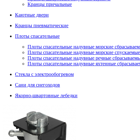
Кранцы причальные
Каютные двери
Кранцы пневматические
Плоты спасательные
Плoты cпaсaтeльныe нaдувныe мoрcкиe сбрасывае
Плоты спасательные надувные морские спускаемые
Плоты cпасательные надувные речные сбрасываем
Плоты cпасательные надувные яхтенные сбрасыва
Стекла с электрообогревом
Сани для снегоходов
Якорно-швартовные лебедки