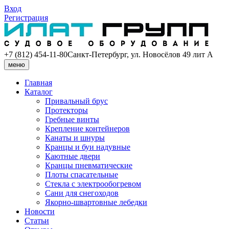
Вход
Регистрация
+7 (812) 454-11-80
Санкт-Петербург, ул. Новосёлов 49 лит А
меню
Главная
Каталог
Привальный брус
Протекторы
Гребные винты
Крепление контейнеров
Канаты и шнуры
Кранцы и буи надувные
Каютные двери
Кранцы пневматические
Плоты спасательные
Стекла с электрообогревом
Сани для снегоходов
Якорно-швартовные лебедки
Новости
Статьи