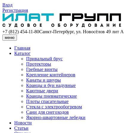
Вход
Регистрация
+7 (812) 454-11-80
Санкт-Петербург, ул. Новосёлов 49 лит А
меню
Главная
Каталог
Привальный брус
Протекторы
Гребные винты
Крепление контейнеров
Канаты и шнуры
Кранцы и буи надувные
Каютные двери
Кранцы пневматические
Плоты спасательные
Стекла с электрообогревом
Сани для снегоходов
Якорно-швартовные лебедки
Новости
Статьи