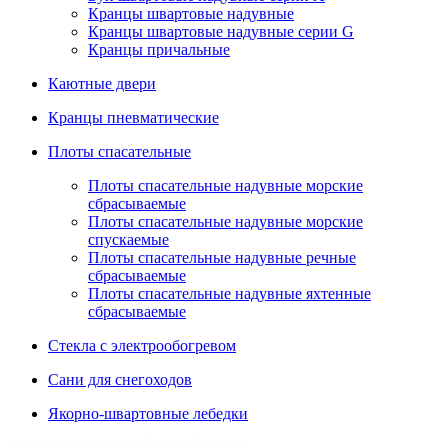
Кранцы швартовые надувные
Кранцы швартовые надувные серии G
Кранцы причальные
Каютные двери
Кранцы пневматические
Плоты спасательные
Плoты cпaсaтeльныe нaдувныe мoрcкиe
сбрасываемые
Плоты спасательные надувные морские
спускаемые
Плоты cпасательные надувные речные
сбрасываемые
Плоты cпасательные надувные яхтенные
сбрасываемые
Стекла с электрообогревом
Сани для снегоходов
Якорно-швартовные лебедки