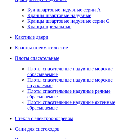
Буи швартовые надувные серии А
Кранцы швартовые надувные
Кранцы швартовые надувные серии G
Кранцы причальные
Каютные двери
Кранцы пневматические
Плоты спасательные
Плoты cпaсaтeльныe нaдувныe мoрcкиe
сбрасываемые
Плоты спасательные надувные морские
спускаемые
Плоты cпасательные надувные речные
сбрасываемые
Плоты cпасательные надувные яхтенные
сбрасываемые
Стекла с электрообогревом
Сани для снегоходов