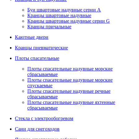
Буи швартовые надувные серии А
Кранцы швартовые надувные
Кранцы швартовые надувные серии G
Кранцы причальные
Каютные двери
Кранцы пневматические
Плоты спасательные
Плoты cпaсaтeльныe нaдувныe мoрcкиe
сбрасываемые
Плоты спасательные надувные морские
спускаемые
Плоты cпасательные надувные речные
сбрасываемые
Плоты cпасательные надувные яхтенные
сбрасываемые
Стекла с электрообогревом
Сани для снегоходов