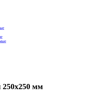
мые
ые
емые
 250х250 мм