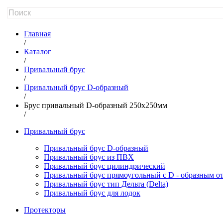
Главная
/
Каталог
/
Привальный брус
/
Привальный брус D-образный
/
Брус привальный D-образный 250х250мм
/
Привальный брус
Привальный брус D-образный
Привальный брус из ПВХ
Привальный брус цилиндрический
Привальный брус прямоугольный с D - образным о
Привальный брус тип Дельта (Delta)
Привальный брус для лодок
Протекторы