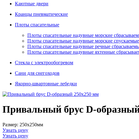
Каютные двери
Кранцы пневматические
Плоты спасательные
Плoты cпaсaтeльныe нaдувныe мoрcкиe сбрасывае
Плоты спасательные надувные морские спускаемые
Плоты cпасательные надувные речные сбрасываем
Плоты cпасательные надувные яхтенные сбрасыва
Стекла с электрообогревом
Сани для снегоходов
Якорно-швартовные лебедки
Привальный брус D-образный
Размер: 250х250мм
Узнать цену
Узнать цену