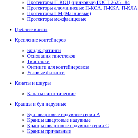
Протекторы П-КОЦ (цинковые) ГОСТ 26251-84
Протекторы алюминиевые П-КОА, П-ККА, П-КЛА,
Протекторы ПМ (Магниевые)
Протекторы межфланцевые
Гребные винты
Крепление контейнеров
Бридж-фитинги
Основания твистлоков
Твистлоки
Фитинги для контейнеровоза
Угловые фитинги
Канаты и шнуры
Канаты синтетические
Кранцы и буи надувные
Буи швартовые надувные серии А
Кранцы швартовые надувные
Кранцы швартовые надувные серии G
Кранцы причальные