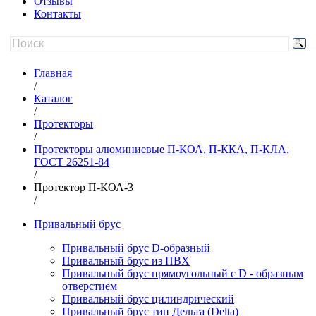
Отзывы
Контакты
Главная
/
Каталог
/
Протекторы
/
Протекторы алюминиевые П-КОА, П-ККА, П-КЛА,
ГОСТ 26251-84
/
Протектор П-КОА-3
/
Привальный брус
Привальный брус D-образный
Привальный брус из ПВХ
Привальный брус прямоугольный с D - образным
отверстием
Привальный брус цилиндрический
Привальный брус тип Дельта (Delta)