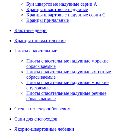
Буи швартовые надувные серии А
Кранцы швартовые надувные
Кранцы швартовые надувные серии G
Кранцы причальные
Каютные двери
Кранцы пневматические
Плоты спасательные
Плoты cпaсaтeльныe нaдувныe мoрcкиe
сбрасываемые
Плоты cпасательные надувные яхтенные
сбрасываемые
Плоты спасательные надувные морские
спускаемые
Плоты cпасательные надувные речные
сбрасываемые
Стекла с электрообогревом
Сани для снегоходов
Якорно-швартовные лебедки