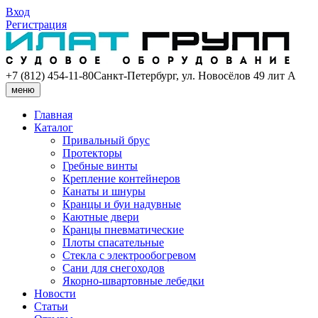
Вход
Регистрация
+7 (812) 454-11-80
Санкт-Петербург, ул. Новосёлов 49 лит А
меню
Главная
Каталог
Привальный брус
Протекторы
Гребные винты
Крепление контейнеров
Канаты и шнуры
Кранцы и буи надувные
Каютные двери
Кранцы пневматические
Плоты спасательные
Стекла с электрообогревом
Сани для снегоходов
Якорно-швартовные лебедки
Новости
Статьи