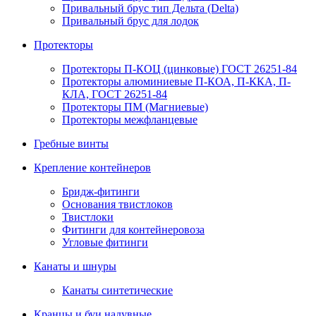
Привальный брус тип Дельта (Delta)
Привальный брус для лодок
Протекторы
Протекторы П-КОЦ (цинковые) ГОСТ 26251-84
Протекторы алюминиевые П-КОА, П-ККА, П-
КЛА, ГОСТ 26251-84
Протекторы ПМ (Магниевые)
Протекторы межфланцевые
Гребные винты
Крепление контейнеров
Бридж-фитинги
Основания твистлоков
Твистлоки
Фитинги для контейнеровоза
Угловые фитинги
Канаты и шнуры
Канаты синтетические
Кранцы и буи надувные