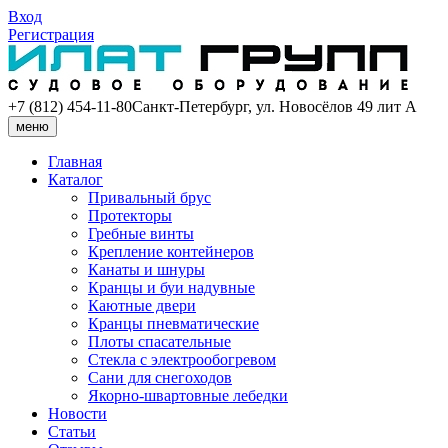
Вход
Регистрация
+7 (812) 454-11-80
Санкт-Петербург, ул. Новосёлов 49 лит А
меню
Главная
Каталог
Привальный брус
Протекторы
Гребные винты
Крепление контейнеров
Канаты и шнуры
Кранцы и буи надувные
Каютные двери
Кранцы пневматические
Плоты спасательные
Стекла с электрообогревом
Сани для снегоходов
Якорно-швартовные лебедки
Новости
Статьи