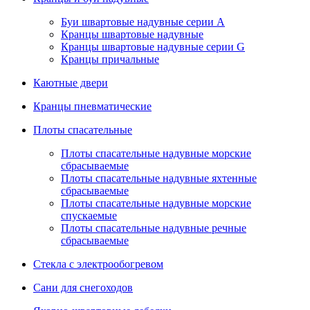
Буи швартовые надувные серии А
Кранцы швартовые надувные
Кранцы швартовые надувные серии G
Кранцы причальные
Каютные двери
Кранцы пневматические
Плоты спасательные
Плoты cпaсaтeльныe нaдувныe мoрcкиe
сбрасываемые
Плоты cпасательные надувные яхтенные
сбрасываемые
Плоты спасательные надувные морские
спускаемые
Плоты cпасательные надувные речные
сбрасываемые
Стекла с электрообогревом
Сани для снегоходов