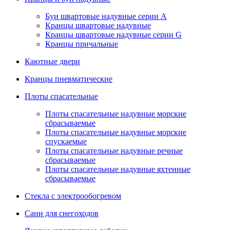
Буи швартовые надувные серии А
Кранцы швартовые надувные
Кранцы швартовые надувные серии G
Кранцы причальные
Каютные двери
Кранцы пневматические
Плоты спасательные
Плoты cпaсaтeльныe нaдувныe мoрcкиe
сбрасываемые
Плоты спасательные надувные морские
спускаемые
Плоты cпасательные надувные речные
сбрасываемые
Плоты cпасательные надувные яхтенные
сбрасываемые
Стекла с электрообогревом
Сани для снегоходов