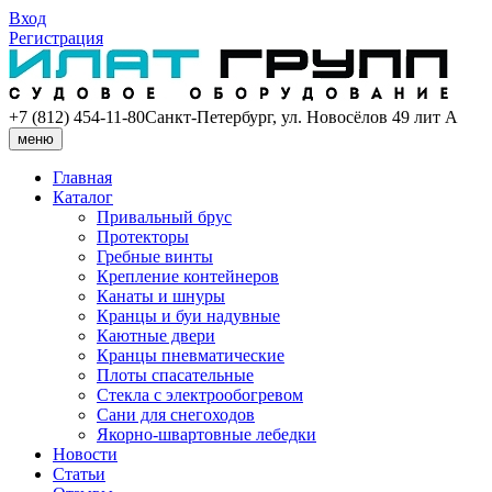
Вход
Регистрация
+7 (812) 454-11-80
Санкт-Петербург, ул. Новосёлов 49 лит А
меню
Главная
Каталог
Привальный брус
Протекторы
Гребные винты
Крепление контейнеров
Канаты и шнуры
Кранцы и буи надувные
Каютные двери
Кранцы пневматические
Плоты спасательные
Стекла с электрообогревом
Сани для снегоходов
Якорно-швартовные лебедки
Новости
Статьи