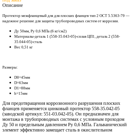
Описание
Протектор межфланцевый для для плоских фланцев тип 2 ОСТ 5.5363-79 —
надежное решение для защиты трубопроводных систем от коррозии.
Ду 50мм, Ру 0,6 МПа (6 кг/см2)
Материалы-деталь 1 (558-35.043-05)-
сплав ЦП1
, деталь 2 (558-
35.044-05)-сталь
Вес 0,51 кг
Размеры:
D0=45мм
D=63мм
D1=88мм
h=15мм
Для предотвращения коррозионного разрушения плоских
фланцев применяется цинковый протектор
558-35.042-05
(заводской артикул: 551-03.042-05). Он предназначен для
монтажа в трубопроводных системах с условным проходом
Ду 50
и предельным давлением
Ру 0,6 МПа
. Гальванический
элемент эффективно замещает сталь в окислительном