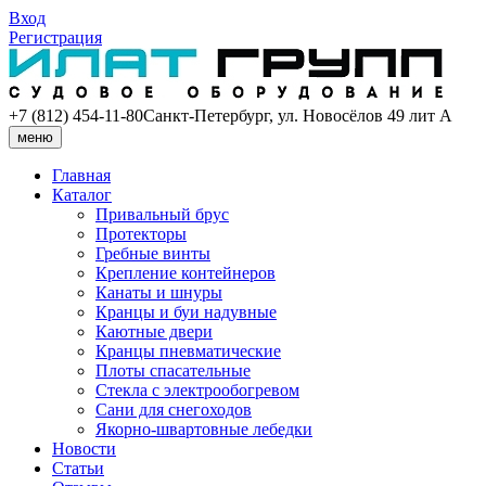
Вход
Регистрация
+7 (812) 454-11-80
Санкт-Петербург, ул. Новосёлов 49 лит А
меню
Главная
Каталог
Привальный брус
Протекторы
Гребные винты
Крепление контейнеров
Канаты и шнуры
Кранцы и буи надувные
Каютные двери
Кранцы пневматические
Плоты спасательные
Стекла с электрообогревом
Сани для снегоходов
Якорно-швартовные лебедки
Новости
Статьи