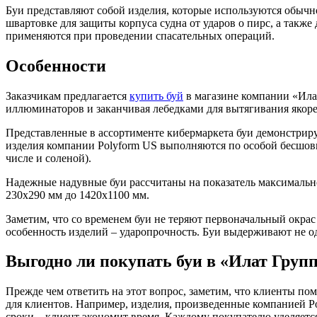
Буи представляют собой изделия, которые используются обычно
швартовке для защиты корпуса судна от ударов о пирс, а также
применяются при проведении спасательных операций.
Особенности
Заказчикам предлагается
купить буй
в магазине компании «Илат
иллюминаторов и заканчивая лебедками для вытягивания якоре
Представленные в ассортименте кибермаркета буи демонстриру
изделия компании Polyform US выполняются по особой бесшов
числе и соленой).
Надежные надувные буи рассчитаны на показатель максимально
230х290 мм до 1420х1100 мм.
Заметим, что со временем буи не теряют первоначальный окрас
особенность изделий – ударопрочность. Буи выдерживают не 
Выгодно ли покупать буи в «Илат Груп
Прежде чем ответить на этот вопрос, заметим, что клиенты п
для клиентов. Например, изделия, произведенные компанией Po
сроки – клиент экономит время. Каждому покупателю уделяетс