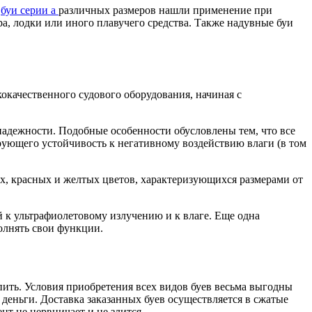
,
буи серии а
различных размеров нашли применение при
ра, лодки или иного плавучего средства. Также надувные буи
окачественного судового оборудования, начиная с
надежности. Подобные особенности обусловлены тем, что все
ующего устойчивость к негативному воздействию влаги (в том
х, красных и желтых цветов, характеризующихся размерами от
й к ультрафиолетовому излучению и к влаге. Еще одна
олнять свои функции.
пить. Условия приобретения всех видов буев весьма выгодны
деньги. Доставка заказанных буев осуществляется в сжатые
т не нервничает и не злится.