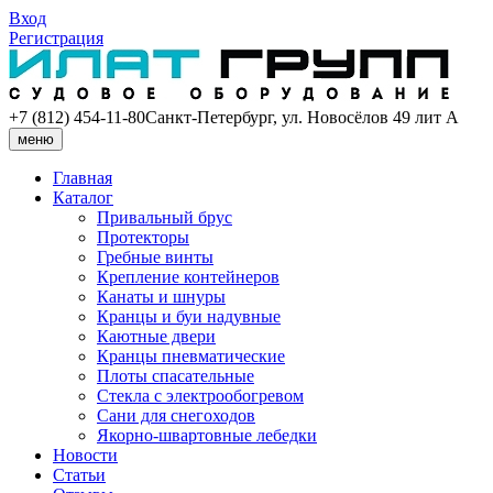
Вход
Регистрация
+7 (812) 454-11-80
Санкт-Петербург, ул. Новосёлов 49 лит А
меню
Главная
Каталог
Привальный брус
Протекторы
Гребные винты
Крепление контейнеров
Канаты и шнуры
Кранцы и буи надувные
Каютные двери
Кранцы пневматические
Плоты спасательные
Стекла с электрообогревом
Сани для снегоходов
Якорно-швартовные лебедки
Новости
Статьи