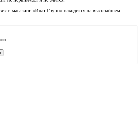
рвис в магазине «Илат Групп» находится на высочайшем
упп
я