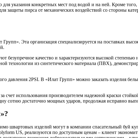
 для указания конкретных мест под водой и на ней. Кроме того
 для защиты пирса от механических воздействий со стороны кате
 Групп». Эта организация специализируется на поставках высок
й.
ют безупречное качество и характеризуются высокой степенью 
ной технологии из синтетического материала (ПВХ), демонстрир
го давления 2PSI. В «Илат Групп» можно заказать изделия белы
 за счет использования производителем надежной краски стойко
одну сотню достаточно мощных ударов, продолжая исправно вып
п»?
омимо швартовых изделий могут в компании спасательный буй ку
lyform US, реализуются по доступным ценам – клиент экономит 
я достаточно внимания доброжелательными сотрудниками – клиен