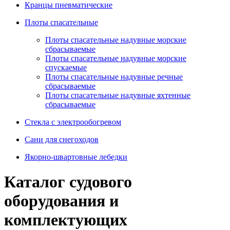
Кранцы пневматические
Плоты спасательные
Плoты cпaсaтeльныe нaдувныe мoрcкиe
сбрасываемые
Плоты спасательные надувные морские
спускаемые
Плоты cпасательные надувные речные
сбрасываемые
Плоты cпасательные надувные яхтенные
сбрасываемые
Стекла с электрообогревом
Сани для снегоходов
Якорно-швартовные лебедки
Каталог судового
оборудования и
комплектующих