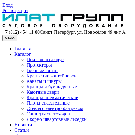
Вход
Регистрация
+7 (812) 454-11-80
Санкт-Петербург, ул. Новосёлов 49 лит А
меню
Главная
Каталог
Привальный брус
Протекторы
Гребные винты
Крепление контейнеров
Канаты и шнуры
Кранцы и буи надувные
Каютные двери
Кранцы пневматические
Плоты спасательные
Стекла с электрообогревом
Сани для снегоходов
Якорно-швартовные лебедки
Новости
Статьи