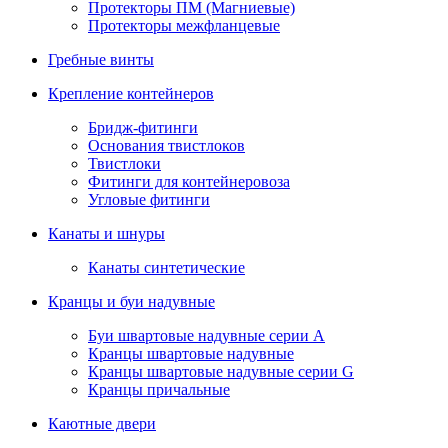
Протекторы ПМ (Магниевые)
Протекторы межфланцевые
Гребные винты
Крепление контейнеров
Бридж-фитинги
Основания твистлоков
Твистлоки
Фитинги для контейнеровоза
Угловые фитинги
Канаты и шнуры
Канаты синтетические
Кранцы и буи надувные
Буи швартовые надувные серии А
Кранцы швартовые надувные
Кранцы швартовые надувные серии G
Кранцы причальные
Каютные двери