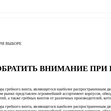
РИ ВЫБОРЕ
 ОБРАТИТЬ ВНИМАНИЕ ПРИ
ра гребного винта, являющегося наиболее распространенным дв
м рынке представлен огромнейший ассортимент корпусов, обвод
тий, а также гребных винтов от различных производителей, кот
ра гребного винта, являющегося наиболее распространенным дв
м рынке представлен огромнейший ассортимент корпусов, обвод