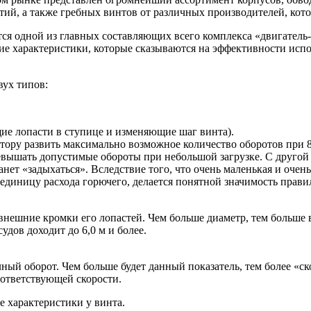
тий, а также гребных винтов от различных производителей, кот
ся одной из главных составляющих всего комплекса «двигатель-
 характеристики, которые сказываются на эффективности исполь
ух типов:
ие лопасти в ступице и изменяющие шаг винта).
мотору развить максимально возможное количество оборотов при 
евышать допустимые обороты при небольшой загрузке. С другой
нет «задыхаться». Вследствие того, что очень маленькая и очен
 единицу расхода горючего, делается понятной значимость прав
 внешние кромки его лопастей. Чем больше диаметр, тем больш
дов доходит до 6,0 м и более.
олный оборот. Чем больше будет данный показатель, тем более «
оответствующей скорости.
е характеристики у винта.