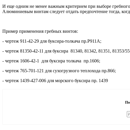
И еще одним не менее важным критерием при выборе гребного 
Алюминиевым винтам следует отдать предпочтение тогда, когд
Пример применения гребных винтов:
- чертеж 911-42-29 для буксира-толкача пр.Р911А;
- чертеж 81350-42-11 для буксира 81340, 81342, 81351, 81353/55
- чертеж 1606-42-1 для буксира толкача пр.1606;
- чертеж 765-701-121 для сухогрузного теплохода пр.866;
- чертеж 1439-427-006 для морского буксира пр. 1439
По