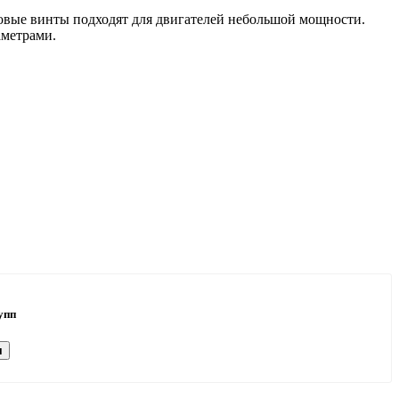
совые винты подходят для двигателей небольшой мощности.
аметрами.
упп
я