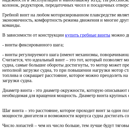
колонок, редукторов, передаточных чисел и посадочных отверс
Гребной винт на любом моторизированном плавсредстве являет
экономичность, комфортность режима движения и многие другие
команды.
В зависимости от конструкции
купить гребные винты
можно дв
- винты фиксированного шага;
- винты регулируемого шага (имеют механизмы, поворачивающ
Считается, что идеальный винт – это тот, который позволяет 
судна, самые большие обороты достигнуты, то мотор может пр
неполной загрузке судна, то при повышении нагрузки мотор ста
топлива и сокращает расстояние, которое можно преодолеть на
загрузки судна.
Диаметр винта - это диаметр окружности, которую описывают
необходимая для вращения мощность. Диаметр винта крупных су
Шаг винта – это расстояние, которое проходит винт за один п
мощности двигателя и возможности корпуса судна достигать с
Число лопастей – чем их число больше, тем лучше будут тяговы