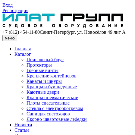
Вход
Регистрация
+7 (812) 454-11-80
Санкт-Петербург, ул. Новосёлов 49 лит А
меню
Главная
Каталог
Привальный брус
Протекторы
Гребные винты
Крепление контейнеров
Канаты и шнуры
Кранцы и буи надувные
Каютные двери
Кранцы пневматические
Плоты спасательные
Стекла с электрообогревом
Сани для снегоходов
Якорно-швартовные лебедки
Новости
Статьи