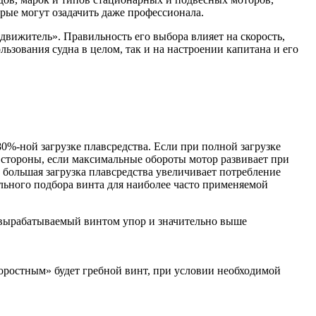
орые могут озадачить даже профессионала.
движитель». Правильность его выбора влияет на скорость,
зования судна в целом, так и на настроении капитана и его
80%-ной загрузке плавсредства. Если при полной загрузке
 стороны, если максимальные обороты мотор развивает при
ь большая загрузка плавсредства увеличивает потребление
ильного подбора винта для наиболее часто применяемой
е вырабатываемый винтом упор и значительно выше
скоростным» будет гребной винт, при условии необходимой