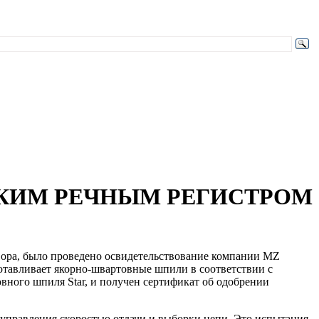
СКИМ РЕЧНЫМ РЕГИСТРОМ
овора, было проведено освидетельствование компании MZ
зготавливает якорно-швартовные шпили в соответствии с
вного шпиля Star, и получен сертификат об одобрении
а управления скоростью отдачи и выборки цепи. Это испытания