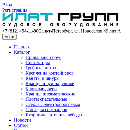
Вход
Регистрация
+7 (812) 454-11-80
Санкт-Петербург, ул. Новосёлов 49 лит А
меню
Главная
Каталог
Привальный брус
Протекторы
Гребные винты
Крепление контейнеров
Канаты и шнуры
Кранцы и буи надувные
Каютные двери
Кранцы пневматические
Плоты спасательные
Стекла с электрообогревом
Сани для снегоходов
Якорно-швартовные лебедки
Новости
Статьи