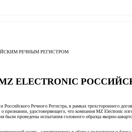
ИЙСКИМ РЕЧНЫМ РЕГИСТРОМ
MZ ELECTRONIC РОССИЙ
и Российского Речного Регистра, в рамках трехстороннего дог
ва о признании, удостоверяющего, что компания MZ Electronic и
ния были проведены испытания головного образца якорно-шварто
ктрической части - электромотора в сборе с редуктором и блок