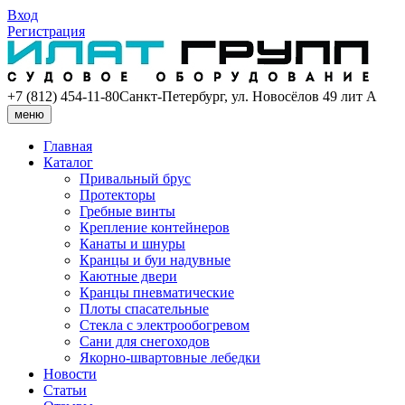
Вход
Регистрация
+7 (812) 454-11-80
Санкт-Петербург, ул. Новосёлов 49 лит А
меню
Главная
Каталог
Привальный брус
Протекторы
Гребные винты
Крепление контейнеров
Канаты и шнуры
Кранцы и буи надувные
Каютные двери
Кранцы пневматические
Плоты спасательные
Стекла с электрообогревом
Сани для снегоходов
Якорно-швартовные лебедки
Новости
Статьи