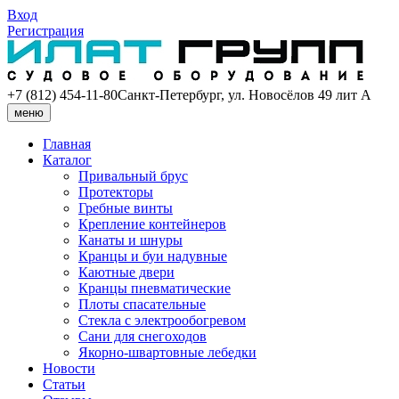
Вход
Регистрация
+7 (812) 454-11-80
Санкт-Петербург, ул. Новосёлов 49 лит А
меню
Главная
Каталог
Привальный брус
Протекторы
Гребные винты
Крепление контейнеров
Канаты и шнуры
Кранцы и буи надувные
Каютные двери
Кранцы пневматические
Плоты спасательные
Стекла с электрообогревом
Сани для снегоходов
Якорно-швартовные лебедки
Новости
Статьи