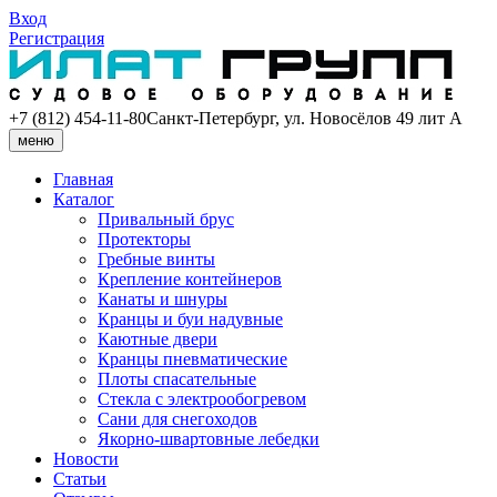
Вход
Регистрация
+7 (812) 454-11-80
Санкт-Петербург, ул. Новосёлов 49 лит А
меню
Главная
Каталог
Привальный брус
Протекторы
Гребные винты
Крепление контейнеров
Канаты и шнуры
Кранцы и буи надувные
Каютные двери
Кранцы пневматические
Плоты спасательные
Стекла с электрообогревом
Сани для снегоходов
Якорно-швартовные лебедки
Новости
Статьи