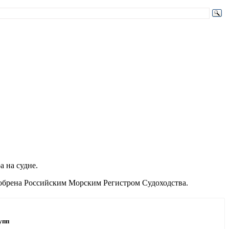
а на судне.
одобрена Российским Морским Регистром Судоходства.
упп