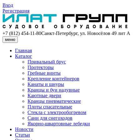
Вход
Регистрация
+7 (812) 454-11-80
Санкт-Петербург, ул. Новосёлов 49 лит А
меню
Главная
Каталог
Привальный брус
Протекторы
Гребные винты
Крепление контейнеров
Канаты и шнуры
Кранцы и буи надувные
Каютные двери
Кранцы пневматические
Плоты спасательные
Стекла с электрообогревом
Сани для снегоходов
Якорно-швартовные лебедки
Новости
Статьи