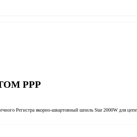
ТОМ РРР
о Речного Регистра якорно-швартовный шпиль Star 2000W для це