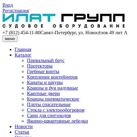
Вход
Регистрация
+7 (812) 454-11-80
Санкт-Петербург, ул. Новосёлов 49 лит А
меню
Главная
Каталог
Привальный брус
Протекторы
Гребные винты
Крепление контейнеров
Канаты и шнуры
Кранцы и буи надувные
Каютные двери
Кранцы пневматические
Плоты спасательные
Стекла с электрообогревом
Сани для снегоходов
Якорно-швартовные лебедки
Новости
Статьи