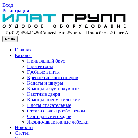
Вход
Регистрация
+7 (812) 454-11-80
Санкт-Петербург, ул. Новосёлов 49 лит А
меню
Главная
Каталог
Привальный брус
Протекторы
Гребные винты
Крепление контейнеров
Канаты и шнуры
Кранцы и буи надувные
Каютные двери
Кранцы пневматические
Плоты спасательные
Стекла с электрообогревом
Сани для снегоходов
Якорно-швартовные лебедки
Новости
Статьи