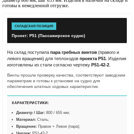
Диаметр 800 мм, шаг 655 мм. Изделия в наличии на складе и
готовы к немедленной отгрузке.
СКЛАДСКАЯ ПОЗИЦИЯ
Проект: Р51 (Пассажирское судно)
На склад поступила
пара гребных винтов
(правого и
левого вращения) для теплоходов
проекта Р51
. Изделия
изготовлены из стали согласно чертежу
Р51-42-2
.
Винты прошли проверку качества, соответствуют заводским
параметрам и готовы к установке на судно для
обеспечения штатных ходовых характеристик.
ХАРАКТЕРИСТИКИ:
Диаметр / Шаг:
800 / 655 мм;
Материал:
Сталь;
Вращение:
Правое + Левое (пара);
Чертеж:
Р51-42-2.