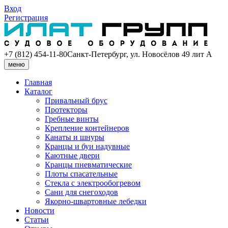
Вход
Регистрация
+7 (812) 454-11-80
Санкт-Петербург, ул. Новосёлов 49 лит А
меню
Главная
Каталог
Привальный брус
Протекторы
Гребные винты
Крепление контейнеров
Канаты и шнуры
Кранцы и буи надувные
Каютные двери
Кранцы пневматические
Плоты спасательные
Стекла с электрообогревом
Сани для снегоходов
Якорно-швартовные лебедки
Новости
Статьи