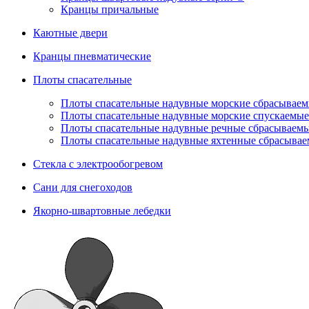
Кранцы причальные
Каютные двери
Кранцы пневматические
Плоты спасательные
Плoты cпaсaтeльныe нaдувныe мoрcкиe сбрасывае
Плоты спасательные надувные морские спускаемые
Плоты cпасательные надувные речные сбрасываем
Плоты cпасательные надувные яхтенные сбрасыва
Стекла с электрообогревом
Сани для снегоходов
Якорно-швартовные лебедки