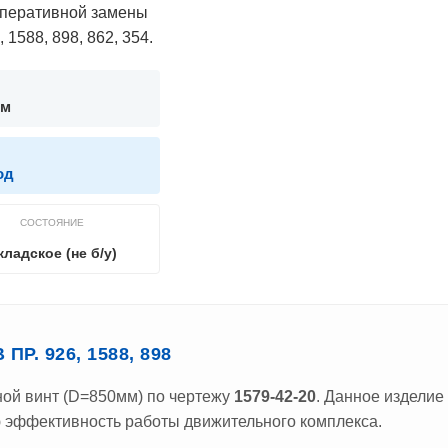
оперативной замены
1588, 898, 862, 354.
мм
од
СОСТОЯНИЕ
кладское (не б/у)
Р. 926, 1588, 898
ной винт (D=850мм) по чертежу
1579-42-20
. Данное изделие
ю эффективность работы движительного комплекса.