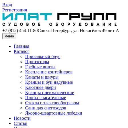
Вход
Регистрация
+7 (812) 454-11-80
Санкт-Петербург, ул. Новосёлов 49 лит А
меню
Главная
Каталог
Привальный брус
Протекторы
Гребные винты
Крепление контейнеров
Канаты и шнуры
Кранцы и буи надувные
Каютные двери
Кранцы пневматические
Плоты спасательные
Стекла с электрообогревом
Сани для снегоходов
Якорно-швартовные лебедки
Новости
Статьи