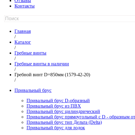
Отзывы
Контакты
Главная
/
Каталог
/
Гребные винты
/
Гребные винты в наличии
/
Гребной винт D=850мм (1579-42-20)
/
Привальный брус
Привальный брус D-образный
Привальный брус из ПВХ
Привальный брус цилиндрический
Привальный брус прямоугольный с D - образным о
Привальный брус тип Дельта (Delta)
Привальный брус для лодок