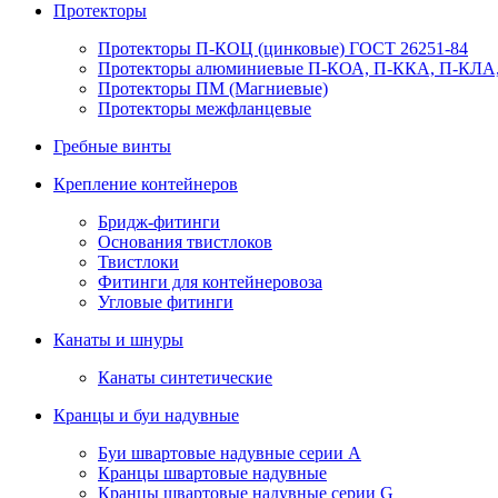
Протекторы
Протекторы П-КОЦ (цинковые) ГОСТ 26251-84
Протекторы алюминиевые П-КОА, П-ККА, П-КЛА,
Протекторы ПМ (Магниевые)
Протекторы межфланцевые
Гребные винты
Крепление контейнеров
Бридж-фитинги
Основания твистлоков
Твистлоки
Фитинги для контейнеровоза
Угловые фитинги
Канаты и шнуры
Канаты синтетические
Кранцы и буи надувные
Буи швартовые надувные серии А
Кранцы швартовые надувные
Кранцы швартовые надувные серии G