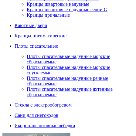
Кранцы швартовые надувные
Кранцы швартовые надувные серии G
Кранцы причальные
Каютные двери
Кранцы пневматические
Плоты спасательные
Плoты cпaсaтeльныe нaдувныe мoрcкиe
сбрасываемые
Плоты спасательные надувные морские
спускаемые
Плоты cпасательные надувные речные
сбрасываемые
Плоты cпасательные надувные яхтенные
сбрасываемые
Стекла с электрообогревом
Сани для снегоходов
Якорно-швартовные лебедки