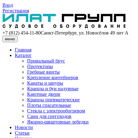
Вход
Регистрация
+7 (812) 454-11-80
Санкт-Петербург, ул. Новосёлов 49 лит А
меню
Главная
Каталог
Привальный брус
Протекторы
Гребные винты
Крепление контейнеров
Канаты и шнуры
Кранцы и буи надувные
Каютные двери
Кранцы пневматические
Плоты спасательные
Стекла с электрообогревом
Сани для снегоходов
Якорно-швартовные лебедки
Новости
Статьи