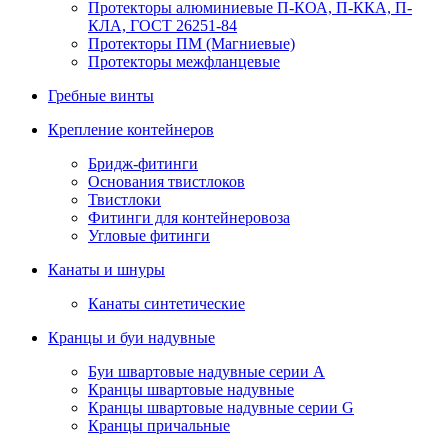
Протекторы алюминиевые П-КОА, П-ККА, П-
КЛА, ГОСТ 26251-84
Протекторы ПМ (Магниевые)
Протекторы межфланцевые
Гребные винты
Крепление контейнеров
Бридж-фитинги
Основания твистлоков
Твистлоки
Фитинги для контейнеровоза
Угловые фитинги
Канаты и шнуры
Канаты синтетические
Кранцы и буи надувные
Буи швартовые надувные серии А
Кранцы швартовые надувные
Кранцы швартовые надувные серии G
Кранцы причальные