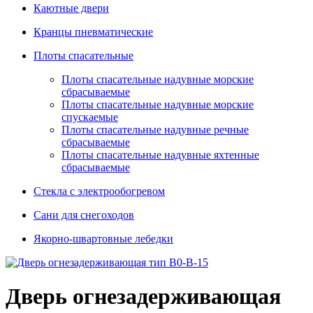
Каютные двери
Кранцы пневматические
Плоты спасательные
Плoты cпaсaтeльныe нaдувныe мoрcкиe
сбрасываемые
Плоты спасательные надувные морские
спускаемые
Плоты cпасательные надувные речные
сбрасываемые
Плоты cпасательные надувные яхтенные
сбрасываемые
Стекла с электрообогревом
Сани для снегоходов
Якорно-швартовные лебедки
Дверь огнезадерживающая