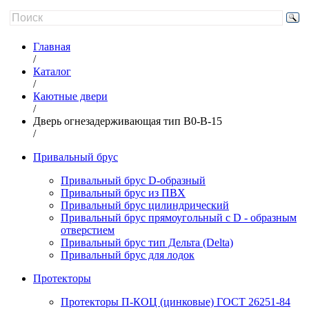
Главная
/
Каталог
/
Каютные двери
/
Дверь огнезадерживающая тип B0-B-15
/
Привальный брус
Привальный брус D-образный
Привальный брус из ПВХ
Привальный брус цилиндрический
Привальный брус прямоугольный с D - образным
отверстием
Привальный брус тип Дельта (Delta)
Привальный брус для лодок
Протекторы
Протекторы П-КОЦ (цинковые) ГОСТ 26251-84