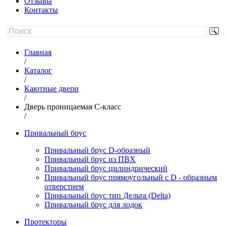
Отзывы
Контакты
Главная
/
Каталог
/
Каютные двери
/
Дверь проницаемая C-класс
/
Привальный брус
Привальный брус D-образный
Привальный брус из ПВХ
Привальный брус цилиндрический
Привальный брус прямоугольный с D - образным
отверстием
Привальный брус тип Дельта (Delta)
Привальный брус для лодок
Протекторы