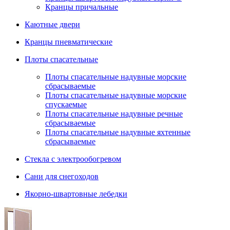
Кранцы причальные
Каютные двери
Кранцы пневматические
Плоты спасательные
Плoты cпaсaтeльныe нaдувныe мoрcкиe
сбрасываемые
Плоты спасательные надувные морские
спускаемые
Плоты cпасательные надувные речные
сбрасываемые
Плоты cпасательные надувные яхтенные
сбрасываемые
Стекла с электрообогревом
Сани для снегоходов
Якорно-швартовные лебедки