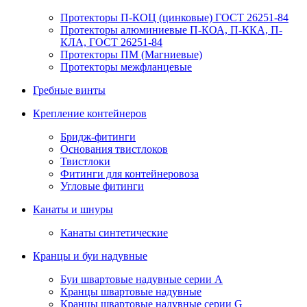
Протекторы П-КОЦ (цинковые) ГОСТ 26251-84
Протекторы алюминиевые П-КОА, П-ККА, П-
КЛА, ГОСТ 26251-84
Протекторы ПМ (Магниевые)
Протекторы межфланцевые
Гребные винты
Крепление контейнеров
Бридж-фитинги
Основания твистлоков
Твистлоки
Фитинги для контейнеровоза
Угловые фитинги
Канаты и шнуры
Канаты синтетические
Кранцы и буи надувные
Буи швартовые надувные серии А
Кранцы швартовые надувные
Кранцы швартовые надувные серии G