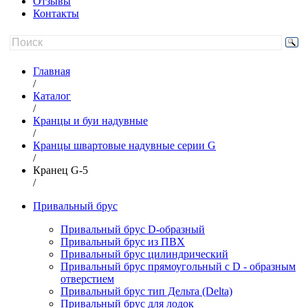
Отзывы
Контакты
Главная
/
Каталог
/
Кранцы и буи надувные
/
Кранцы швартовые надувные серии G
/
Кранец G-5
/
Привальный брус
Привальный брус D-образный
Привальный брус из ПВХ
Привальный брус цилиндрический
Привальный брус прямоугольный с D - образным
отверстием
Привальный брус тип Дельта (Delta)
Привальный брус для лодок