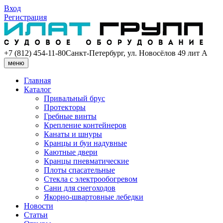
Вход
Регистрация
+7 (812) 454-11-80
Санкт-Петербург, ул. Новосёлов 49 лит А
меню
Главная
Каталог
Привальный брус
Протекторы
Гребные винты
Крепление контейнеров
Канаты и шнуры
Кранцы и буи надувные
Каютные двери
Кранцы пневматические
Плоты спасательные
Стекла с электрообогревом
Сани для снегоходов
Якорно-швартовные лебедки
Новости
Статьи