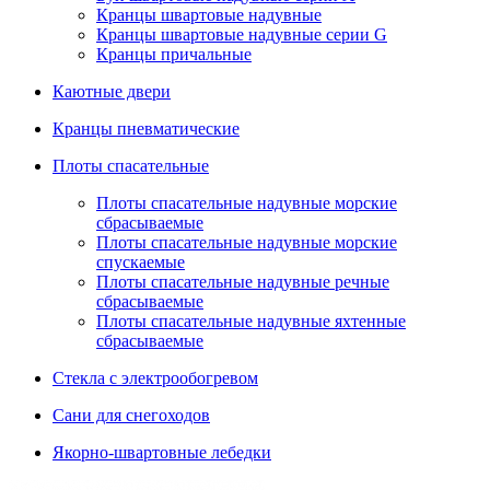
Кранцы швартовые надувные
Кранцы швартовые надувные серии G
Кранцы причальные
Каютные двери
Кранцы пневматические
Плоты спасательные
Плoты cпaсaтeльныe нaдувныe мoрcкиe
сбрасываемые
Плоты спасательные надувные морские
спускаемые
Плоты cпасательные надувные речные
сбрасываемые
Плоты cпасательные надувные яхтенные
сбрасываемые
Стекла с электрообогревом
Сани для снегоходов
Якорно-швартовные лебедки