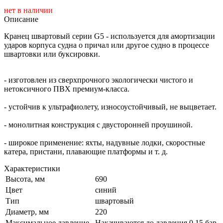
нет в наличии
Описание
Кранец швартовый серии G5
- используется для амортизации
ударов корпуса судна о причал или другое судно в процессе
швартовки или буксировки.
- изготовлен из сверхпрочного экологически чистого и
нетоксичного ПВХ премиум-класса.
- устойчив к ультрафиолету, износоустойчивый, не выцветает.
- монолитная конструкция с двусторонней проушиной.
- широкое применение: яхты, надувные лодки, скоростные
катера, пристани, плавающие платформы и т. д.
Характеристики
Высота, мм
690
Цвет
синий
Тип
швартовый
Диаметр, мм
220
Максимальное давление
Накачиваются до давления 0.15 бар