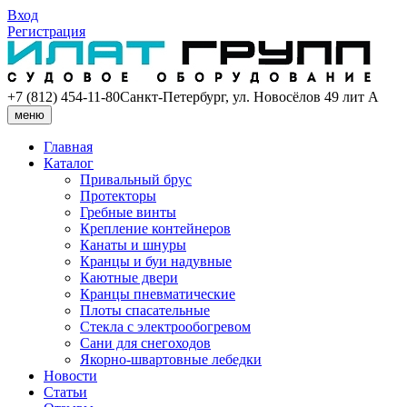
Вход
Регистрация
+7 (812) 454-11-80
Санкт-Петербург, ул. Новосёлов 49 лит А
меню
Главная
Каталог
Привальный брус
Протекторы
Гребные винты
Крепление контейнеров
Канаты и шнуры
Кранцы и буи надувные
Каютные двери
Кранцы пневматические
Плоты спасательные
Стекла с электрообогревом
Сани для снегоходов
Якорно-швартовные лебедки
Новости
Статьи