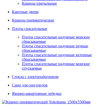
Кранцы причальные
Каютные двери
Кранцы пневматические
Плоты спасательные
Плoты cпaсaтeльныe нaдувныe мoрcкиe
сбрасываемые
Плоты cпасательные надувные речные
сбрасываемые
Плоты cпасательные надувные яхтенные
сбрасываемые
Плоты спасательные надувные морские
спускаемые
Стекла с электрообогревом
Сани для снегоходов
Якорно-швартовные лебедки