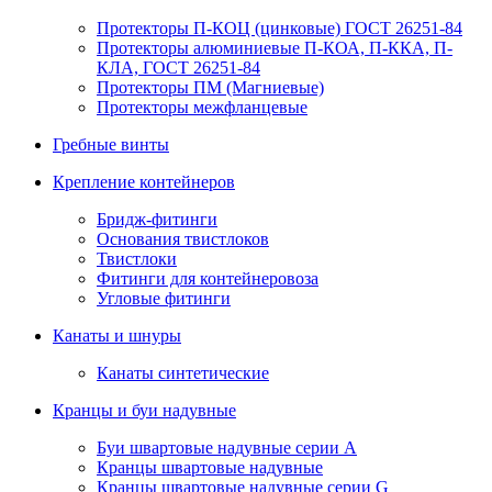
Протекторы П-КОЦ (цинковые) ГОСТ 26251-84
Протекторы алюминиевые П-КОА, П-ККА, П-
КЛА, ГОСТ 26251-84
Протекторы ПМ (Магниевые)
Протекторы межфланцевые
Гребные винты
Крепление контейнеров
Бридж-фитинги
Основания твистлоков
Твистлоки
Фитинги для контейнеровоза
Угловые фитинги
Канаты и шнуры
Канаты синтетические
Кранцы и буи надувные
Буи швартовые надувные серии А
Кранцы швартовые надувные
Кранцы швартовые надувные серии G