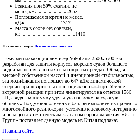
мм.............................................................2500х5500
Реакция при 50% сжатии, не
менее,кН..........................2653
Поглощаемая энергия не менее,
кДж.............................1317
Масса в сборе без обвязки,
кг.............................................1410
Похожие товары
Все похожие товары
Тяжелый плавающий демпфер Yokohama 2500х5500 мм
разработан для защиты корпусов морских судов большого
водоизмещения в портах и на открытых рейдах. Обладая
высокой собственной массой и инерционной стабильностью,
эта модификация поглощает до 647 кДж динамической
энергии при швартовных операциях борт-о-борт. Усилие
встречной реакции при этом лимитируется на отметке 1566
кН, сводя к минимуму удельную нагрузку на судовую
обшивку. Воздухонаполненный баллон выполнен из прочного
многослойного резинокорда, устойчив к ледовому истиранию
и оснащен автоматическим клапаном сброса давления. «Илат
Групп» поставляет данную модель из Китая под заказ
Правила сайта