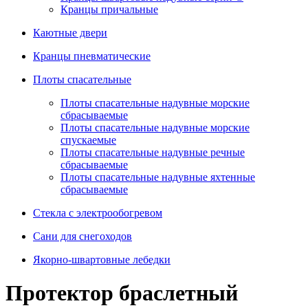
Кранцы причальные
Каютные двери
Кранцы пневматические
Плоты спасательные
Плoты cпaсaтeльныe нaдувныe мoрcкиe
сбрасываемые
Плоты спасательные надувные морские
спускаемые
Плоты cпасательные надувные речные
сбрасываемые
Плоты cпасательные надувные яхтенные
сбрасываемые
Стекла с электрообогревом
Сани для снегоходов
Якорно-швартовные лебедки
Протектор браслетный