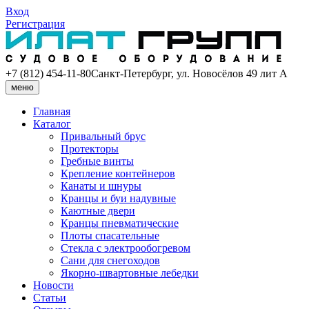
Вход
Регистрация
+7 (812) 454-11-80
Санкт-Петербург, ул. Новосёлов 49 лит А
меню
Главная
Каталог
Привальный брус
Протекторы
Гребные винты
Крепление контейнеров
Канаты и шнуры
Кранцы и буи надувные
Каютные двери
Кранцы пневматические
Плоты спасательные
Стекла с электрообогревом
Сани для снегоходов
Якорно-швартовные лебедки
Новости
Статьи