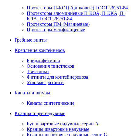
Протекторы П-КОЦ (цинковые) ГОСТ 26251-84
Протекторы алюминиевые П-КОА, П-ККА, П-
КЛА, ГОСТ 26251-84
Протекторы ПМ (Магниевые)
Протекторы межфланцевые
Гребные винты
Крепление контейнеров
Бридж-фитинги
Основания твистлоков
Твистлоки
Фитинги для контейнеровоза
Угловые фитинги
Канаты и шнуры
Канаты синтетические
Кранцы и буи надувные
Буи швартовые надувные серии А
Кранцы швартовые надувные
Кранцы швартовые надувные серии G