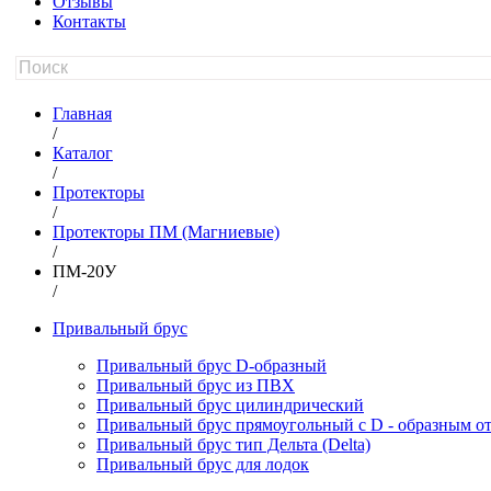
Отзывы
Контакты
Главная
/
Каталог
/
Протекторы
/
Протекторы ПМ (Магниевые)
/
ПМ-20У
/
Привальный брус
Привальный брус D-образный
Привальный брус из ПВХ
Привальный брус цилиндрический
Привальный брус прямоугольный с D - образным о
Привальный брус тип Дельта (Delta)
Привальный брус для лодок