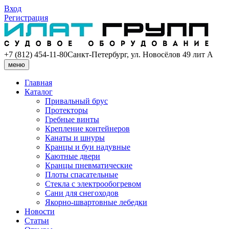
Вход
Регистрация
+7 (812) 454-11-80
Санкт-Петербург, ул. Новосёлов 49 лит А
меню
Главная
Каталог
Привальный брус
Протекторы
Гребные винты
Крепление контейнеров
Канаты и шнуры
Кранцы и буи надувные
Каютные двери
Кранцы пневматические
Плоты спасательные
Стекла с электрообогревом
Сани для снегоходов
Якорно-швартовные лебедки
Новости
Статьи