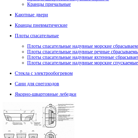
Кранцы причальные
Каютные двери
Кранцы пневматические
Плоты спасательные
Плoты cпaсaтeльныe нaдувныe мoрcкиe сбрасывае
Плоты cпасательные надувные речные сбрасываем
Плоты cпасательные надувные яхтенные сбрасыва
Плоты спасательные надувные морские спускаемые
Стекла с электрообогревом
Сани для снегоходов
Якорно-швартовные лебедки