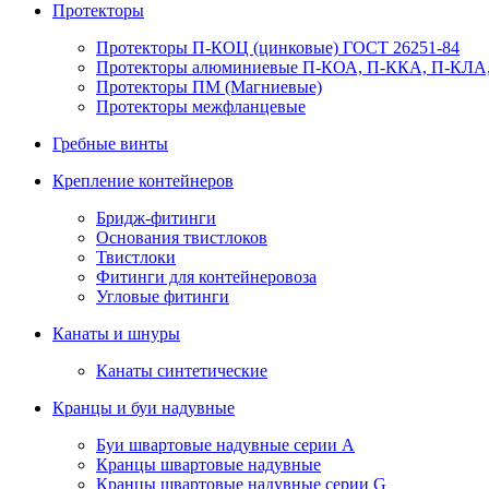
Протекторы
Протекторы П-КОЦ (цинковые) ГОСТ 26251-84
Протекторы алюминиевые П-КОА, П-ККА, П-КЛА,
Протекторы ПМ (Магниевые)
Протекторы межфланцевые
Гребные винты
Крепление контейнеров
Бридж-фитинги
Основания твистлоков
Твистлоки
Фитинги для контейнеровоза
Угловые фитинги
Канаты и шнуры
Канаты синтетические
Кранцы и буи надувные
Буи швартовые надувные серии А
Кранцы швартовые надувные
Кранцы швартовые надувные серии G