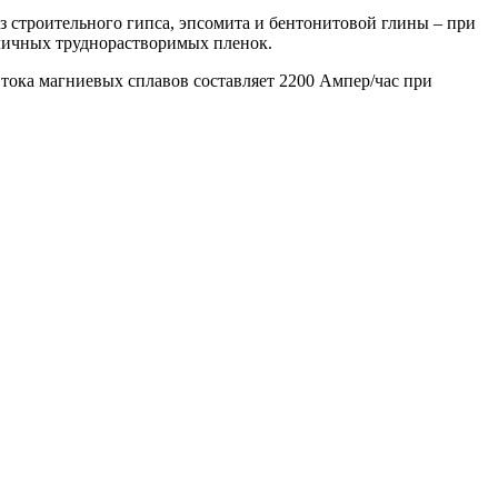
 строительного гипса, эпсомита и бентонитовой глины – при
зличных труднорастворимых пленок.
тока магниевых сплавов составляет 2200 Ампер/час при