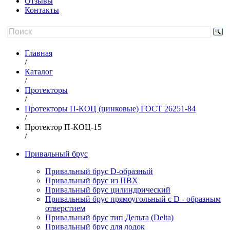
Отзывы
Контакты
Главная
/
Каталог
/
Протекторы
/
Протекторы П-КОЦ (цинковые) ГОСТ 26251-84
/
Протектор П-КОЦ-15
/
Привальный брус
Привальный брус D-образный
Привальный брус из ПВХ
Привальный брус цилиндрический
Привальный брус прямоугольный с D - образным
отверстием
Привальный брус тип Дельта (Delta)
Привальный брус для лодок