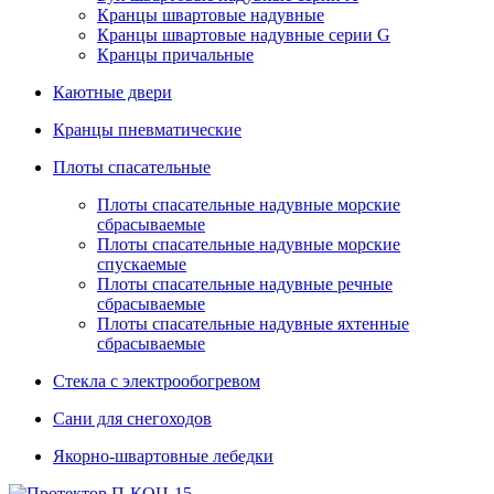
Кранцы швартовые надувные
Кранцы швартовые надувные серии G
Кранцы причальные
Каютные двери
Кранцы пневматические
Плоты спасательные
Плoты cпaсaтeльныe нaдувныe мoрcкиe
сбрасываемые
Плоты спасательные надувные морские
спускаемые
Плоты cпасательные надувные речные
сбрасываемые
Плоты cпасательные надувные яхтенные
сбрасываемые
Стекла с электрообогревом
Сани для снегоходов
Якорно-швартовные лебедки