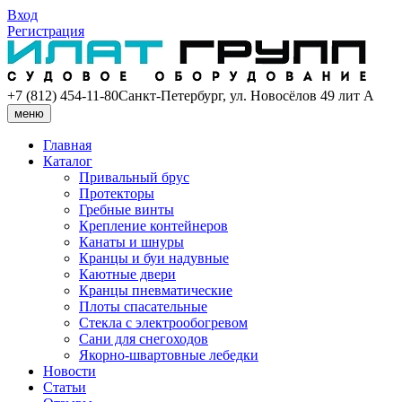
Вход
Регистрация
+7 (812) 454-11-80
Санкт-Петербург, ул. Новосёлов 49 лит А
меню
Главная
Каталог
Привальный брус
Протекторы
Гребные винты
Крепление контейнеров
Канаты и шнуры
Кранцы и буи надувные
Каютные двери
Кранцы пневматические
Плоты спасательные
Стекла с электрообогревом
Сани для снегоходов
Якорно-швартовные лебедки
Новости
Статьи