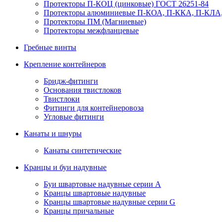
Протекторы П-КОЦ (цинковые) ГОСТ 26251-84
Протекторы алюминиевые П-КОА, П-ККА, П-КЛА,
Протекторы ПМ (Магниевые)
Протекторы межфланцевые
Гребные винты
Крепление контейнеров
Бридж-фитинги
Основания твистлоков
Твистлоки
Фитинги для контейнеровоза
Угловые фитинги
Канаты и шнуры
Канаты синтетические
Кранцы и буи надувные
Буи швартовые надувные серии А
Кранцы швартовые надувные
Кранцы швартовые надувные серии G
Кранцы причальные