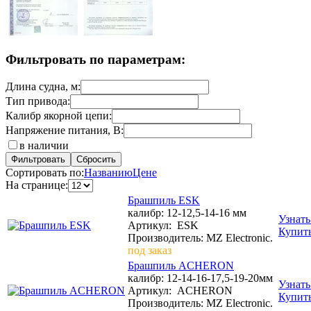
Фильтровать по параметрам:
Длина судна, м:
Тип привода:
Калибр якорной цепи:
Напряжение питания, В:
в наличии
Сортировать по:
Названию
Цене
На странице:
Брашпиль ESK
калибр: 12-12,5-14-16 мм
Узнать
Артикул:
ESK
Купит
Производитель: MZ Electronic.
под заказ
Брашпиль ACHERON
калибр: 12-14-16-17,5-19-20мм
Узнать
Артикул:
ACHERON
Купит
Производитель: MZ Electronic.