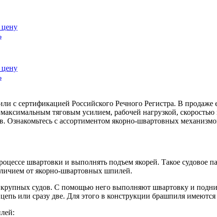
 цену
ь
 цену
ь
ли с сертификацией Российского Речного Регистра. В продаже 
максимальным тяговым усилием, рабочей нагрузкой, скорость
в. Ознакомьтесь с ассортиментом якорно-швартовных механизмо
процессе швартовки и выполнять подъем якорей. Такое судовое 
тличием от якорно-швартовных шпилей.
 крупных судов. С помощью него выполняют швартовку и подним
 цепь или сразу две. Для этого в конструкции брашпиля имеются
лей: