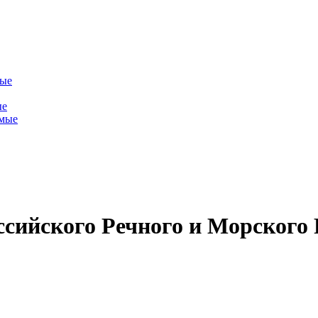
мые
ые
емые
сийского Речного и Морского 