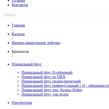
Отзывы
Контакты
Главная
/
Каталог
/
Якорно-швартовные лебедки
/
Брашпили
/
Привальный брус
Привальный брус D-образный
Привальный брус из ПВХ
Привальный брус цилиндрический
Привальный брус прямоугольный с D - образным о
Привальный брус тип Дельта (Delta)
Привальный брус для лодок
Протекторы