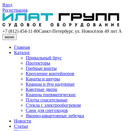
Вход
Регистрация
+7 (812) 454-11-80
Санкт-Петербург, ул. Новосёлов 49 лит А
меню
Главная
Каталог
Привальный брус
Протекторы
Гребные винты
Крепление контейнеров
Канаты и шнуры
Кранцы и буи надувные
Каютные двери
Кранцы пневматические
Плоты спасательные
Стекла с электрообогревом
Сани для снегоходов
Якорно-швартовные лебедки
Новости
Статьи