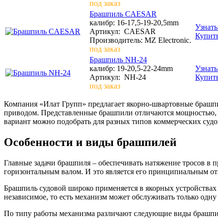
под заказ
Брашпиль CAESAR
калибр: 16-17,5-19-20,5mm
Узнать
Артикул:
CAESAR
Купит
Производитель: MZ Electronic.
под заказ
Брашпиль NH-24
калибр: 19-20,5-22-24mm
Узнать
Артикул:
NH-24
Купит
под заказ
Компания «Илат Групп» предлагает якорно-швартовные брашпи
приводом. Представленные брашпили отличаются мощностью, 
вариант можно подобрать для разных типов коммерческих судо
Особенности и виды брашпилей
Главные задачи брашпиля – обеспечивать натяжение тросов в 
горизонтальным валом. И это является его принципиальным о
Брашпиль судовой широко применяется в якорных устройствах
независимое, то есть механизм может обслуживать только одну
По типу работы механизма различают следующие виды брашпи