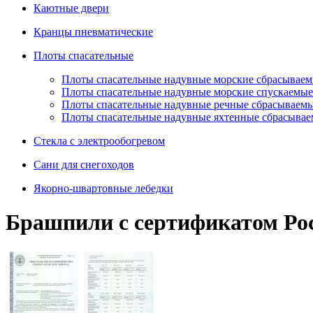
Каютные двери
Кранцы пневматические
Плоты спасательные
Плoты cпaсaтeльныe нaдувныe мoрcкиe сбрасывае
Плоты спасательные надувные морские спускаемые
Плоты cпасательные надувные речные сбрасываем
Плоты cпасательные надувные яхтенные сбрасыва
Стекла с электрообогревом
Сани для снегоходов
Якорно-швартовные лебедки
Брашпили с сертификатом Рос