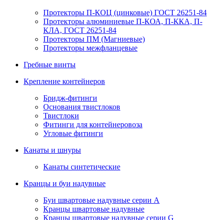
Протекторы П-КОЦ (цинковые) ГОСТ 26251-84
Протекторы алюминиевые П-КОА, П-ККА, П-
КЛА, ГОСТ 26251-84
Протекторы ПМ (Магниевые)
Протекторы межфланцевые
Гребные винты
Крепление контейнеров
Бридж-фитинги
Основания твистлоков
Твистлоки
Фитинги для контейнеровоза
Угловые фитинги
Канаты и шнуры
Канаты синтетические
Кранцы и буи надувные
Буи швартовые надувные серии А
Кранцы швартовые надувные
Кранцы швартовые надувные серии G