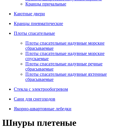
Кранцы причальные
Каютные двери
Кранцы пневматические
Плоты спасательные
Плoты cпaсaтeльныe нaдувныe мoрcкиe
сбрасываемые
Плоты спасательные надувные морские
спускаемые
Плоты cпасательные надувные речные
сбрасываемые
Плоты cпасательные надувные яхтенные
сбрасываемые
Стекла с электрообогревом
Сани для снегоходов
Якорно-швартовные лебедки
Шнуры плетеные