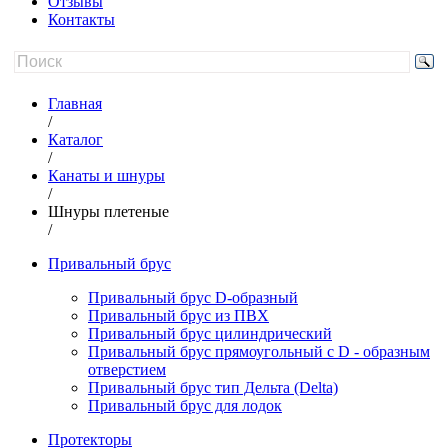
Отзывы
Контакты
Главная
/
Каталог
/
Канаты и шнуры
/
Шнуры плетеные
/
Привальный брус
Привальный брус D-образный
Привальный брус из ПВХ
Привальный брус цилиндрический
Привальный брус прямоугольный с D - образным
отверстием
Привальный брус тип Дельта (Delta)
Привальный брус для лодок
Протекторы