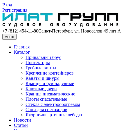
Вход
Регистрация
+7 (812) 454-11-80
Санкт-Петербург, ул. Новосёлов 49 лит А
меню
Главная
Каталог
Привальный брус
Протекторы
Гребные винты
Крепление контейнеров
Канаты и шнуры
Кранцы и буи надувные
Каютные двери
Кранцы пневматические
Плоты спасательные
Стекла с электрообогревом
Сани для снегоходов
Якорно-швартовные лебедки
Новости
Статьи