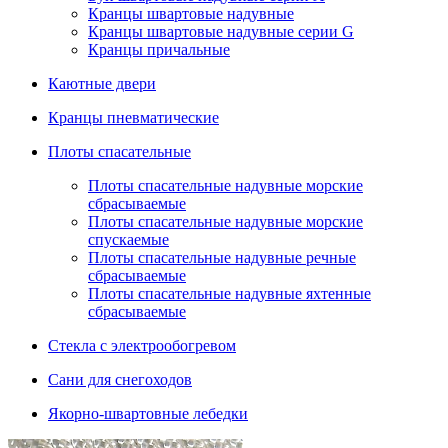
Кранцы швартовые надувные
Кранцы швартовые надувные серии G
Кранцы причальные
Каютные двери
Кранцы пневматические
Плоты спасательные
Плoты cпaсaтeльныe нaдувныe мoрcкиe
сбрасываемые
Плоты спасательные надувные морские
спускаемые
Плоты cпасательные надувные речные
сбрасываемые
Плоты cпасательные надувные яхтенные
сбрасываемые
Стекла с электрообогревом
Сани для снегоходов
Якорно-швартовные лебедки