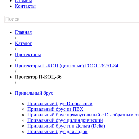
Отзывы
Контакты
Главная
/
Каталог
/
Протекторы
/
Протекторы П-КОЦ (цинковые) ГОСТ 26251-84
/
Протектор П-КОЦ-36
/
Привальный брус
Привальный брус D-образный
Привальный брус из ПВХ
Привальный брус прямоугольный с D - образным о
Привальный брус цилиндрический
Привальный брус тип Дельта (Delta)
Привальный брус для лодок