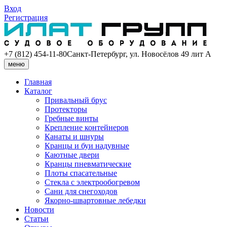
Вход
Регистрация
+7 (812) 454-11-80
Санкт-Петербург, ул. Новосёлов 49 лит А
меню
Главная
Каталог
Привальный брус
Протекторы
Гребные винты
Крепление контейнеров
Канаты и шнуры
Кранцы и буи надувные
Каютные двери
Кранцы пневматические
Плоты спасательные
Стекла с электрообогревом
Сани для снегоходов
Якорно-швартовные лебедки
Новости
Статьи