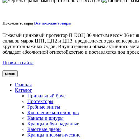
Похожие товары
Все похожие товары
Тяжелый цинковый протектор
П-КОЦ-36
чистым весом
36 кг
я
сплавов марок
ЦП1, ЦП2 и ЦП3
, предназначено для консерва
крупнотоннажных судов. Внушительный объем активного метал
обладает абсолютной огнестойкостью и поставляется под проек
Правила сайта
меню
Главная
Каталог
Привальный брус
Протекторы
Гребные винты
Крепление контейнеров
Канаты и шнуры
Кранцы и буи надувные
Каютные двери
Кранцы пневматические