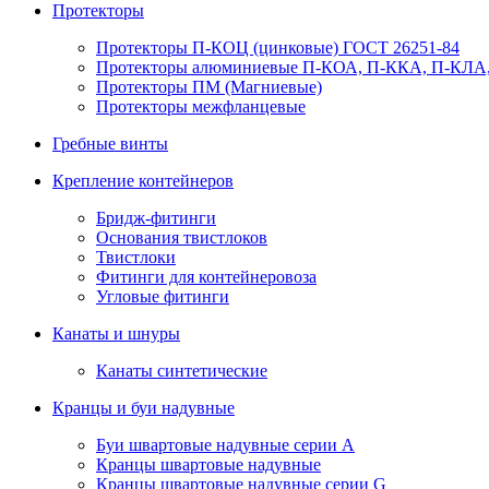
Протекторы
Протекторы П-КОЦ (цинковые) ГОСТ 26251-84
Протекторы алюминиевые П-КОА, П-ККА, П-КЛА,
Протекторы ПМ (Магниевые)
Протекторы межфланцевые
Гребные винты
Крепление контейнеров
Бридж-фитинги
Основания твистлоков
Твистлоки
Фитинги для контейнеровоза
Угловые фитинги
Канаты и шнуры
Канаты синтетические
Кранцы и буи надувные
Буи швартовые надувные серии А
Кранцы швартовые надувные
Кранцы швартовые надувные серии G