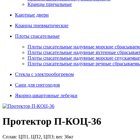
Кранцы причальные
Каютные двери
Кранцы пневматические
Плоты спасательные
Плoты cпaсaтeльныe нaдувныe мoрcкиe сбрасывае
Плоты cпасательные надувные яхтенные сбрасыва
Плоты спасательные надувные морские спускаемые
Плоты cпасательные надувные речные сбрасываем
Стекла с электрообогревом
Сани для снегоходов
Якорно-швартовные лебедки
Протектор П-КОЦ-36
Сплав: ЦП1, ЦП2, ЦП3; вес 36кг